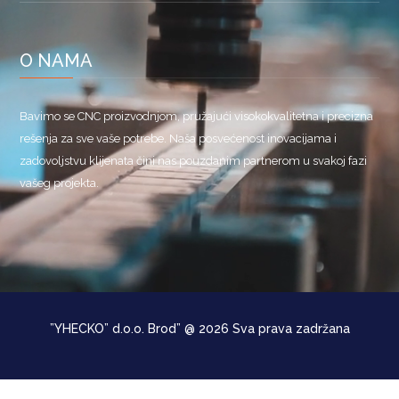
O NAMA
Bavimo se CNC proizvodnjom, pružajući visokokvalitetna i precizna
rešenja za sve vaše potrebe. Naša posvećenost inovacijama i
zadovoljstvu klijenata čini nas pouzdanim partnerom u svakoj fazi
vašeg projekta.
”YHECKO” d.o.o. Brod” @ 2026 Sva prava zadržana