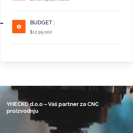
BUDGET :

$12,99,000
Video
Player
YHECKO d.o.o – Vaš partner za CNC
proizvodnju